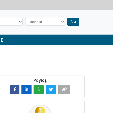
Ara
RE
Paylaş