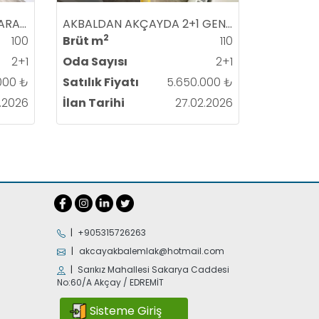
AKBALDAN AKÇAYDA 2+1 ARA KAT ASANSÖRLÜ SIFIR LÜKS SATILIK DAİRE
AKBALDAN AKÇAYDA 2+1 GENİŞ BALKONLU AYRI MUTFAK SIFIR LÜKS SATILIK DAİRE
2
100
Brüt m
110
2+1
Oda Sayısı
2+1
000 ₺
Satılık Fiyatı
5.650.000 ₺
.2026
İlan Tarihi
27.02.2026
|
+905315726263
|
akcayakbalemlak@hotmail.com
|
Sarıkız Mahallesi Sakarya Caddesi
No:60/A Akçay / EDREMİT
Sisteme Giriş