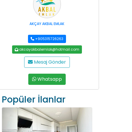
AKÇAY AKBAL EMLAK
+905315726263
akcayakbalemlak@hotmail.com
Mesaj Gönder
Whatsapp
Popüler İlanlar