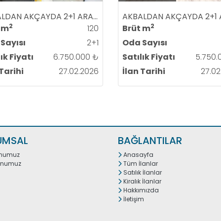
AKBALDAN AKÇAYDA 2+1 ARA KAT YÜKSEK KREDİLİ LÜKS SIFIR SATILIK DAİRE
FAK(3 LÜ ANKASTRE SET)
2
2
 m
120
Brüt m
Sayısı
2+1
Oda Sayısı
YO WC (EBEVEYN BANYOSU)
ık Fiyatı
6.750.000 ₺
Satılık Fiyatı
5.750.
 Tarihi
27.02.2026
İlan Tarihi
27.02
 KULLANIŞLI BALKON
RİNCİ SINIF PARKE
UMSAL
BAĞLANTILAR
onumuz
Anasayfa
onumuz
Tüm İlanlar
EKOR VESTİYERLİ
Satılık İlanlar
Kiralık İlanlar
Hakkımızda
İletişim
SİSTEMLİ ÇELİK KAPI