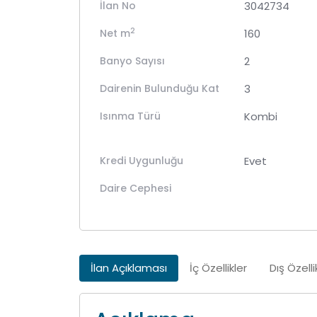
İlan No
3042734
2
Net m
160
Banyo Sayısı
2
Dairenin Bulunduğu Kat
3
Isınma Türü
Kombi
Kredi Uygunluğu
Evet
Daire Cephesi
İlan Açıklaması
İç Özellikler
Dış Özelli