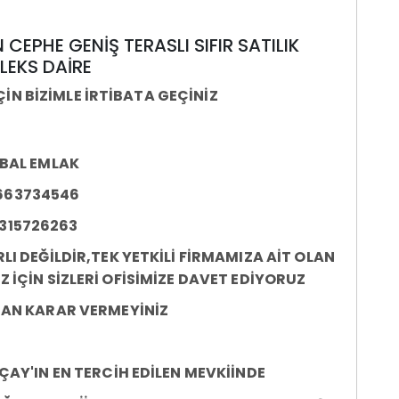
EPHE GENİŞ TERASLI SIFIR SATILIK
LEKS DAİRE
ÇİN BİZİMLE İRTİBATA GEÇİNİZ​
BAL EMLAK
663734546
315726263
LI DEĞİLDİR,TEK YETKİLİ FİRMAMIZA AİT OLAN
 İÇİN SİZLERİ OFİSİMİZE DAVET EDİYORUZ
AN KARAR VERMEYİNİZ
AY'IN EN TERCİH EDİLEN MEVKİİNDE