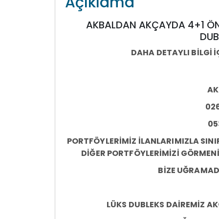
Açıklama
AKBALDAN AKÇAYDA 4+1 ÖN C
DUB
DAHA DETAYLI BİLGİ İ
AK
02
05
PORTFÖYLERİMİZ İLANLARIMIZLA SINIR
DİĞER PORTFÖYLERİMİZİ GÖRMENİZ
BİZE UĞRAMAD
LÜKS DUBLEKS DAİREMİZ AKÇ