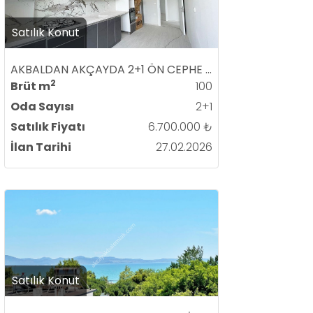
Satılık Konut
AKBALDAN AKÇAYDA 2+1 ÖN CEPHE ARA KAT SIFIR LÜKS SATILIK DAİRE
2
Brüt m
100
Oda Sayısı
2+1
Satılık Fiyatı
6.700.000 ₺
İlan Tarihi
27.02.2026
Satılık Konut