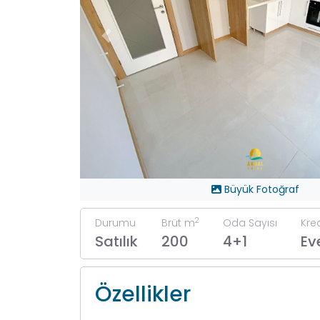
PrevButton
Büyük Fotoğraf
2
Durumu
Brüt m
Oda Sayısı
Kre
Satılık
200
4+1
Ev
Özellikler