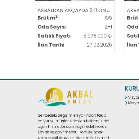
AKBALDAN AKÇAYDA 2+1 ÖN CEPHE ARA KAT SIFIR LÜKS SATILIK DAİRE
KAPALI AYRI MUT
2
Brüt m
105
Brüt
Oda Sayısı
2+1
Oda 
ÇİFT HİLTON BAN
Satılık Fiyatı
6.975.000 ₺
Satıl
İlan Tarihi
27.02.2026
İlan
ÇİFT GENİŞ
YERLER Bİ
KUR
Vizy
Misy
AYNALI D
Sektördeki değişimleri yakından takip
ediyor ve müşterilerimizin beklentilerini
aşan hizmetler sunmayı hedefliyoruz.
ÖZEL KİLİT 
Emlak ve gayrimenkul konusundaki
uzman ekibimizle, sizlere en iyi hizmeti