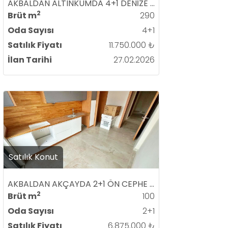
AKBALDAN ALTINKUMDA 4+1 DENİZE 100MT DENİZ VE DAĞ MANZARALI ASANSÖRLÜ SATILIK LÜKS DUBLEKS DAİRE
2
Brüt m
290
Oda Sayısı
4+1
Satılık Fiyatı
11.750.000 ₺
İlan Tarihi
27.02.2026
Satılık Konut
AKBALDAN AKÇAYDA 2+1 ÖN CEPHE SIFIR LÜKS SATILIK DAİRE
2
Brüt m
100
Oda Sayısı
2+1
Satılık Fiyatı
6.875.000 ₺