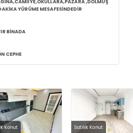
ĞINA,CAMİİYE,OKULLARA,PAZARA ,DOLMUŞ
DAKİKA YÜRÜME MESAFESİNDEDİR
FIR BİNADA
ÖN CEPHE
ODA 1 SALON
180 M2
A UYGUN GENİŞ ÇİFT TERASLI
ık Konut
Satılık Konut