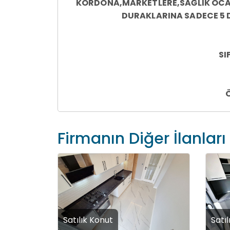
KORDONA,MARKETLERE,SAĞLIK OCA
DURAKLARINA SADECE 5 
SI
4 
Firmanın Diğer İlanları
KIŞ BAHÇESİ YAPMAY
Satılık Konut
Satıl